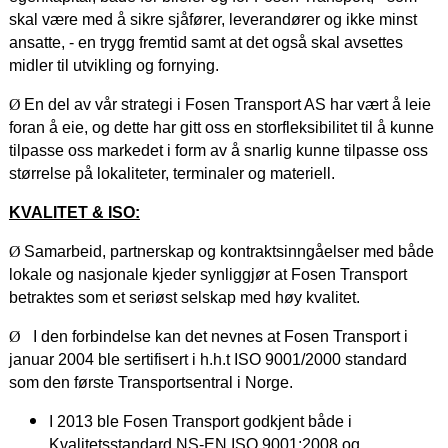
skal være med å sikre sjåfører, leverandører og ikke minst
ansatte, - en trygg fremtid samt at det også skal avsettes
midler til utvikling og fornying.
Ø
En del av vår strategi i Fosen Transport AS har vært å leie
foran å eie, og dette har gitt oss en storfleksibilitet til å kunne
tilpasse oss markedet i form av å snarlig kunne tilpasse oss
størrelse på lokaliteter, terminaler og materiell.
KVALITET & ISO:
Ø
Samarbeid
, partnerskap og kontraktsinngåelser med både
lokale og nasjonale kjeder synliggjør at Fosen Transport
betraktes som et seriøst selskap med høy kvalitet.
Ø
I den forbindelse kan det nevnes at Fosen Transport i
januar 2004 ble sertifisert i h.h.t ISO 9001/2000 standard
som den første Transportsentral i Norge.
I 2013 ble Fosen Transport godkjent både i
Kvalitetsstandard NS-EN ISO 9001:2008 og