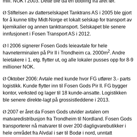
mill. NOK i 2003. Dette ble da en dobling fra året før.
Ø
Stiftelsen av datterselskapet Tanktrans AS i 2005 ble gjort
for å kunne tilby Midt-Norge et lokalt selskap for transport av
kjemikalier og annen tanktransport. Selskapet ble senere
innfusjonert i Fosen Transport AS i 2012.
Ø
I 2006 signerer Fosen Gods leieavtale for hele
2
havneterminalen på Pir II i Trondheim ca. 2000m
. Andre
leietakere i 1. etg. flytter ut, og alle lokaler pusses opp for 8-9
millioner NOK.
Ø
Oktober 2006: Avtale med kunde hvor FG utfører 3.- parts
logistikk. Kunde flytter inn til Fosen Gods Pir II. FG bygger
kontor, verksted og lager til 18 kunde-ansatte. Logistikken
ble senere direkte-lagt på grossistleddene i 2013.
Ø
2007 er året da Fosen Gods utvider avtalen om
matvaredistribusjon fra Trondheim til Nordland. Fosen Gods
transporterer nå matvarer til over 200 dagligvarebutikker i
hele området fra Alvdal i sør til Bodø i nord, unntatt