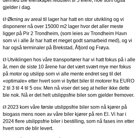
dermed ble eierskapet redusert til 5 eiere, noe som også
gjelder i dag.
Ø
Økning av areal til lager har hatt en stor utvikling og vi
disponerer nå over 15000 m2 lager hvor det aller meste
ligger på Pir 2 Trondheim, (som leies av Trondheim Havn
som vi i alle år har hatt et meget godt samarbeid med), og vi
har også terminaler på Brekstad, Åfjord og Frøya.
Ø
Utviklingen hos våre transportører har vi hatt fokus på i alle
år, men de siste 10 årene har det vært svært mye mer fokus
på motor og utslipp som vi alle mente endret seg til det
«optimale» etter hvert som vi byttet biler til motorer fra EURO
2 til 3 til 4 til 5 osv. Men nå viser det seg at heller ikke dette
ble nok. Nå er det helt utslippsfrie biler som gjelder fremover.
Ø
2023 kom våre første utslippsfrie biler som nå kjører på
biogass mens noen av våre biler kjører på ren El. Vi har i
2024 flere utslippsfrie biler i bestilling, som nå fases inn etter
hvert som de blir levert.