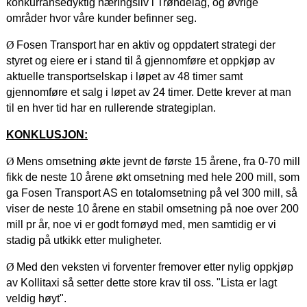
konkurransedyktig næringsliv i Trøndelag, og øvrige
områder hvor våre kunder befinner seg.
Ø
Fosen Transport har en aktiv og oppdatert strategi der
styret og eiere er i stand til å gjennomføre et oppkjøp av
aktuelle transportselskap i løpet av 48 timer samt
gjennomføre et salg i løpet av 24 timer. Dette krever at man
til en hver tid har en rullerende strategiplan.
KONKLUSJON:
Ø
Mens omsetning økte jevnt de første 15 årene, fra 0-70 mill
fikk de neste 10 årene økt omsetning med hele 200 mill, som
ga Fosen Transport AS en totalomsetning på vel 300 mill, så
viser de neste 10 årene en stabil omsetning på noe over 200
mill pr år, noe vi er godt fornøyd med, men samtidig er vi
stadig på utkikk etter muligheter.
Ø
Med den veksten vi forventer fremover etter nylig oppkjøp
av Kollitaxi så setter dette store krav til oss. "Lista er lagt
veldig høyt".