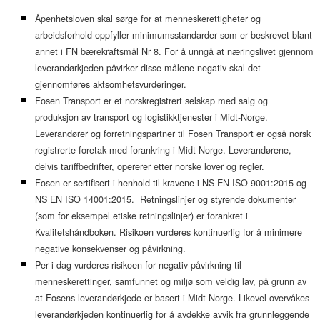
Åpenhetsloven skal sørge for at menneskerettigheter og
arbeidsforhold oppfyller minimumsstandarder som er beskrevet blant
annet i FN bærekraftsmål Nr 8. For å unngå at næringslivet gjennom
leverandørkjeden påvirker disse målene negativ skal det
gjennomføres aktsomhetsvurderinger.
Fosen Transport er et norskregistrert selskap med salg og
produksjon av transport og logistikktjenester i Midt-Norge.
Leverandører og forretningspartner til Fosen Transport er også norsk
registrerte foretak med forankring i Midt-Norge. Leverandørene,
delvis tariffbedrifter, opererer etter norske lover og regler.
Fosen er sertifisert i henhold til kravene i NS-EN ISO 9001:2015 og
NS EN ISO 14001:2015. Retningslinjer og styrende dokumenter
(som for eksempel etiske retningslinjer) er forankret i
Kvalitetshåndboken. Risikoen vurderes kontinuerlig for å minimere
negative konsekvenser og påvirkning.
Per i dag vurderes risikoen for negativ påvirkning til
menneskerettinger, samfunnet og miljø som veldig lav, på grunn av
at Fosens leverandørkjede er basert i Midt Norge. Likevel overvåkes
leverandørkjeden kontinuerlig for å avdekke avvik fra grunnleggende