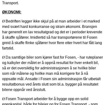
Transport.
ØKONOMI:
Ø
Bedriften legger ikke skjul på at man arbeider i et marked
med svært hard konkurranse og stram økonomi. Bransjen
har generelt en lav resultatgrad og det er i perioder krevende
å skaffe sjåfører. Imidlertid så har transportørene til Fosen
greid å skaffe flinke sjåfører hvor flere etter hvert har fått lang
fartstid.
Ø
Da samtlige biler som kjører fast for Fosen, - har ruteplaner
og kalkyler der målet er å oppnå resultat for hver enkelt bil,
så er det oversiktlig for administrasjonen å se hvilke biler
som når målene og hvilke man må korrigere for å nå
oppsatte mål. Ansatte i Fosen sin administrasjon får utbetalt
resultatbonus ved årets slutt som bl.a. bygger på resultatet
bilene oppnår ved årsslutt.
Ø
Fosen Transport arbeider for å bygge opp en solid
egenkapital, både for bileier og for Fosen Transport, - som