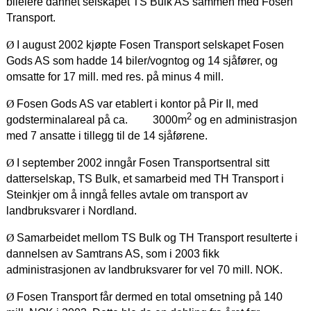
bileiere dannet selskapet TS Bulk AS sammen med Fosen
Transport.
Ø
I august 2002 kjøpte Fosen Transport selskapet Fosen
Gods AS som hadde 14 biler/vogntog og 14 sjåfører, og
omsatte for 17 mill. med res. på minus 4 mill.
Ø
Fosen Gods AS var etablert i kontor på Pir II, med
2
godsterminalareal på ca. 3000m
og en administrasjon
med 7 ansatte i tillegg til de 14 sjåførene.
Ø
I september 2002 inngår Fosen Transportsentral sitt
datterselskap, TS Bulk, et samarbeid med TH Transport i
Steinkjer om å inngå felles avtale om transport av
landbruksvarer i Nordland.
Ø
Samarbeidet mellom TS Bulk og TH Transport resulterte i
dannelsen av Samtrans AS, som i 2003 fikk
administrasjonen av landbruksvarer for vel 70 mill. NOK.
Ø
Fosen Transport får dermed en total omsetning på 140