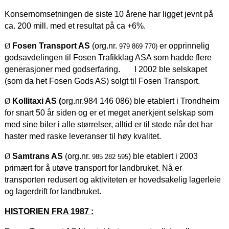
Konsernomsetningen de siste 10 årene har ligget jevnt på
ca. 200 mill. med et resultat på ca +6%.
Ø
Fosen Transport AS
(org.nr.
er opprinnelig
979 869 770)
godsavdelingen til Fosen Trafikklag ASA som hadde flere
generasjoner med godserfaring. I 2002 ble selskapet
(som da het Fosen Gods AS) solgt til Fosen Transport.
Ø
Kollitaxi AS (
org.nr.984 146 086) ble etablert i Trondheim
for snart 50 år siden og er et meget anerkjent selskap som
med sine biler i alle størrelser, alltid er til stede når det har
haster med raske leveranser til høy kvalitet.
Ø
Samtrans AS
(org.nr.
) ble etablert i 2003
985 282 595
primært for å utøve transport for landbruket. Nå er
transporten redusert og aktiviteten er hovedsakelig lagerleie
og lagerdrift for landbruket.
HISTORIEN FRA 1987 :