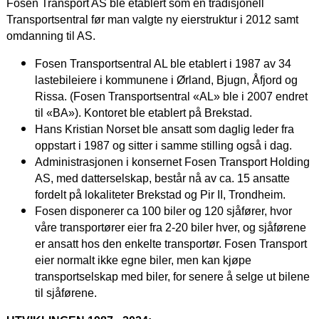
Fosen Transport AS ble etablert som en tradisjonell
Transportsentral før man valgte ny eierstruktur i 2012 samt
omdanning til AS.
Fosen Transportsentral AL ble etablert i 1987 av 34
lastebileiere i kommunene i Ørland, Bjugn, Åfjord og
Rissa. (Fosen Transportsentral «AL» ble i 2007 endret
til «BA»). Kontoret ble etablert på Brekstad.
Hans Kristian Norset ble ansatt som daglig leder fra
oppstart i 1987 og sitter i samme stilling også i dag.
Administrasjonen i konsernet Fosen Transport Holding
AS, med datterselskap, består nå av ca. 15 ansatte
fordelt på lokaliteter Brekstad og Pir II, Trondheim.
Fosen d
isponerer ca 100 biler og 120 sjåfører, hvor
våre transportører eier fra 2-20 biler hver, og sjåførene
er ansatt hos den enkelte transportør. Fosen Transport
eier normalt ikke egne biler, men kan kjøpe
transportselskap med biler, for senere å selge ut bilene
til sjåførene.