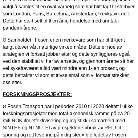
valgt å samles til en oval vårhelg som har blitt lagt til storbyer
som London, Paris, Barcelona, Amsterdam, Reykjavik m.fl.
Dette har stort sett blitt en årlig hendelse med unntak i
pandemi-årene.
Ø
Samholdet i Fosen er en merkevare som har blitt kjent
langt utover vårt naturlige virkeområde. Dette er noe av
strategien vi fortsatt jobber etter og dette synliggjøres også
ved den stabilitet vi har av ansatte, og gjennom årene så har
vel sykefraværet alltid vært mindre enn 1- en prosent, og
dette betrakter vi som et trivselsmål som vi fortsatt strekker
oss etter.
FORSKNINGSPROSJEKTER:
Ø
Fosen Transport har i perioden 2010 til 2020 deltatt i ulike
forskningsprosjekter med total økonomisk ramme på ca 20
mill NOK ifm effektivisering og logistikk i samarbeid med
SINTEF og NTNU. Et av prosjektene «bruk av RFID til
sporing og rett levering på riktig sted» ble ledet av Fosen