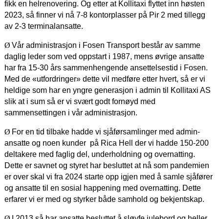
fikk en helrenovering. Og etter at Kollitaxi flyttet inn høsten
2023, så finner vi nå 7-8 kontorplasser på Pir 2 med tillegg
av 2-3 terminalansatte.
Ø
Vår administrasjon i Fosen Transport består av samme
daglig leder som ved oppstart i 1987, mens øvrige ansatte
har fra 15-30 års sammenhengende ansettelsestid i Fosen.
Med de «utfordringer» dette vil medføre etter hvert, så er vi
heldige som har en yngre generasjon i admin til Kollitaxi AS
slik at i sum så er vi svært godt fornøyd med
sammensettingen i vår administrasjon.
Ø
For en tid tilbake hadde vi sjåførsamlinger med admin-
ansatte og noen kunder på Rica Hell der vi hadde 150-200
deltakere med faglig del, underholdning og overnatting.
Dette er savnet og styret har besluttet at nå som pandemien
er over skal vi fra 2024 starte opp igjen med å samle sjåfører
og ansatte til en sosial happening med overnatting. Dette
erfarer vi er med og styrker både samhold og bekjentskap.
Ø
I 2013 så har ansatte besluttet å sløyfe julebord og heller