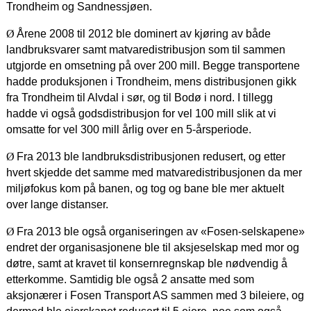
Trondheim og Sandnessjøen.
Ø
Årene 2008 til 2012 ble dominert av kjøring av både
landbruksvarer samt matvaredistribusjon som til sammen
utgjorde en omsetning på over 200 mill. Begge transportene
hadde produksjonen i Trondheim, mens distribusjonen gikk
fra Trondheim til Alvdal i sør, og til Bodø i nord. I tillegg
hadde vi også godsdistribusjon for vel 100 mill slik at vi
omsatte for vel 300 mill årlig over en 5-årsperiode.
Ø
Fra 2013 ble landbruksdistribusjonen redusert, og etter
hvert skjedde det samme med matvaredistribusjonen da mer
miljøfokus kom på banen, og tog og bane ble mer aktuelt
over lange distanser.
Ø
Fra 2013 ble også organiseringen av «Fosen-selskapene»
endret der organisasjonene ble til aksjeselskap med mor og
døtre, samt at kravet til konsernregnskap ble nødvendig å
etterkomme. Samtidig ble også 2 ansatte med som
aksjonærer i Fosen Transport AS sammen med 3 bileiere, og