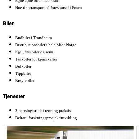
Egne åpne biler med kran
Noe tipptransport på forespørsel i Fosen
Biler
Budbiler i Trondheim
Distribusjonsbiler i hele Midt-Norge
Kjøl, frys biler og semi
Tankbiler for kjemikalier
Bulkbiler
Tippbiler
Brøytebiler
Tjenester
3-partslogistikk i teori og praksis
Deltar i forskningsprosjekt/utvikling